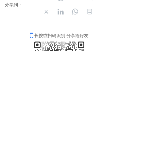
分享到：
长按或扫码识别 分享给好友
Copyright © 2008-2025 杭州电子商务研究院
(Hangzhou E-Business Institute) 版权所有
备案号：
浙ICP备16025413号
友情链接:
LTD方法论
营销枢纽
网站建设
知识产权服务