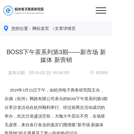
您的位置：
网站首页 
>文章详情页
BOSS下午茶系列第3期——新市场 新
媒体 新营销
发布日期：2019-03-22 16:04:55
42959
年
月
日
下午，由
杭州电子商务研究院主办，
2
019
3
21
乐偶（杭州）网路有限公司承办的
下午茶系列第
期
B
OSS
3
分享沙龙活动在杭
州
顺利
举行。经过前两次活动成功的
举办，此次沙龙盛况空前，大咖大牛层出不穷，全场座
无虚席，来自各行各业的嘉宾们围绕着
“新市场 新媒体
新营销”的主题展开了新一轮的热切讨论。