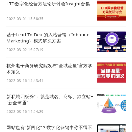
LTD数字化经营方法论研讨会Insight合集
的每个环节的工作内容；
2022-03-01 15:58:35
综合考核阶段：
①要求学生根据项目的成果，进行可行性自检，发
基于Lead To Deal的入站营销（Inbound
现项目在实施过程中可能出现的风险，要求学生结合
Marketing）模式解决方案
产业经济发展变化趋势，进行项目安全风险规避方案
2022-03-02 16:27:19
的策划，执教人员也可以通过学生阶段性的反馈，给
出分析、可行性建议；
杭州电子商务研究院发布“全域流量”官方学
术定义
实操阶段考核：
2022-03-16 14:43:41
①结合具体企业数字化经营系统（工具），如：基
于LTD思想的营销SaaS，实操构建企业在互联网上的
新私域四板斧”：就是域名、商标、独立站+
全网存在，上传企业的
服务
/产品，运用具体的数字
“新全球通”
化系统实现项目营销与经营的业务闭环。
2022-03-16 14:54:29
前不久，这套《数字化经营实践课程》已成功实施到
网站也有“新四化”？数字化营销中你不得不
浙江工业大学管理学院大学学生的创业实践中，同学