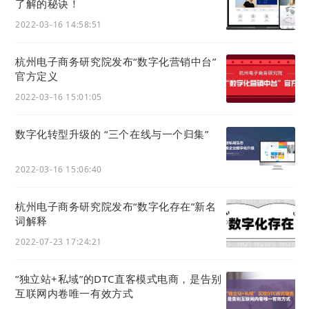
了解的秘诀！
们也都通过系统化的理论+实操学习，让自己的创业
2022-03-16 14:58:51
项目具体落地运营。
杭州电子商务研究院发布“数字化营销中台”
官方定义
2022-03-16 15:01:05
数字化转型升级的 “三个在线与一个归集”
2022-03-16 15:06:40
杭州电子商务研究院发布“数字化存在”新名
词解释
在产教融合教育模式下，高校与企业之间搭建了一个
2022-07-23 17:24:21
资源融合平台，通过将双方现有资源进行整合与融通
的方式，推进双方在社会中的协同发展。
“独立站+私域”的DTC直客模式电商，是告别
互联网内卷唯一有效方式