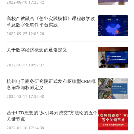
2022-08-10 17:28:42
而醇真教育和浙江工业大学管理学院的这次合作项目
顺利的开展，让我们看到了产教融合推进的新发展和
高校产教融合《创业实践模拟》课程教学改
新思路，或许教育平台可以成为企业和高校融合的那
革及数字化软件平台实践
座桥梁，如此合作的项目不仅可以惠及合作的双方，
2022-09-27 12:05:26
而且可以受益、链接更多未能参加合作的企业和校
方，培养更多面向社会新兴产业的专业型人才，推进
关于数字经济概念的通俗定义
产教融合向更好的方面迈进。
2022-10-17 18:59:37
杭州电子商务研究院正式发布枢纽型CRM概
念阐释与权威定义
2025-12-11 17:30:48
基于LTD思想的“从引导到成交”方法论的五个
关键节点
2022-01-10 17:14:38