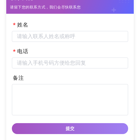
请留下您的联系方式，我们会尽快联系您
*
姓名
*
电话
备注
《数字化经营实践课程》分为三个阶段，理论学习、
综合考核、实操学习，课程设置和教学安排由教育平
台、高校和企业共同完成，教育平台老师、高校老师
主要完成课程理论部分教学，企业派驻专职人员完成
实践部分教学，这种理论+实操循序渐进的教育方
式，不止于创业项目的立项层面，而可进一步到项目
具体实施，让创业项目真正的跑起来。