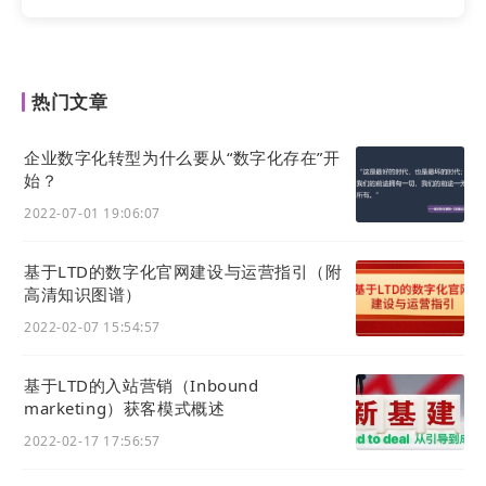
热门文章
企业数字化转型为什么要从“数字化存在”开
始？
2022-07-01 19:06:07
基于LTD的数字化官网建设与运营指引（附
高清知识图谱）
理论学习阶段：
2022-02-07 15:54:57
①让学生了解当前时代背景、互联网各种基础技术
以及互联网发展所带来的生意变迁等理论知识；
基于LTD的入站营销（Inbound
marketing）获客模式概述
②基于理论知识的学习，学生初步制定项目实施方
案、项目执行框架；执教人员根据学生制定的初步计
2022-02-17 17:56:57
划，要求学生细化项目在实施过程中或项目组织运营