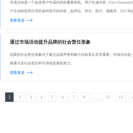
市场活动是一个促使用户生成内容的重要契机。用户生成内容（User Generated C
户主动创造和分享的各种形式的内容，如评论、评分、照片、视频等。UGC对
可以提高用户参与度、增强品牌口碑以及为品牌带来更多曝光和传播。
查看更多
通过市场活动提升品牌的社会责任形象
品牌的社会责任形象对于建立品牌声誉和吸引目标受众非常重要。市场活动是
牌展示其社会责任和可持续发展的努力。
查看更多
1
2
3
4
5
6
7
8
...
12
13