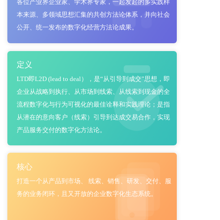
各位产业界企业家、学术界专家，一起发起的多实践样
本来源、多领域思想汇集的共创方法论体系，并向社会
公开、统一发布的数字化经营方法论成果。
定义
LTD即L2D (lead to deal），是“从引导到成交”思想，即
企业从战略到执行、从市场到线索、从线索到现金的全
流程数字化与行为可视化的最佳诠释和实践理论；是指
从潜在的意向客户（线索）引导到达成交易合作，实现
产品服务交付的数字化方法论。
核心
打造一个从产品到市场、 线索、销售、研发、交付、服
务的业务闭环，且又开放的企业数字化生态系统。