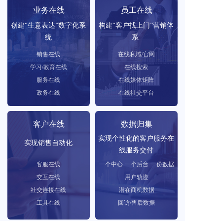
业务在线
员工在线
创建“生意表达”数字化系
构建“客户找上门”营销体
统
系 
销售在线
在线私域/官网
学习/教育在线
在线搜索
服务在线
在线媒体矩阵
政务在线
在线社交平台
客户在线
数据归集
实现个性化的客户服务在
实现销售自动化
线服务交付
客服在线
一个中心·一个后台·一份数据
交互在线
用户轨迹
社交连接在线
潜在商机数据
工具在线
回访/售后数据