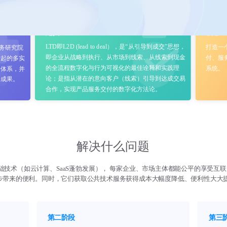
定义
核心
LTD即L2D (lead to deal），是“从引导到成交”思想，
打造一
商务研究院
即企业从战略到执行、从市场到线索、从线索到现金
付、服
发起的多实
的全流程数字化与行为可视化的最佳诠释和实践理
系统。
论体系，并
论；是指从潜在的意向客户（线索）引导到达成交易
论成果。
合作，实现产品服务交付的数字化方法论。
解决什么问题
技术（如云计算、SaaS蓬勃发展）， 每家企业、市场主体都能公平的享受互联
步带来的便利。同时，它们获取公共技术服务获得成本大幅度降低、便利性大大
第二阶段
第三